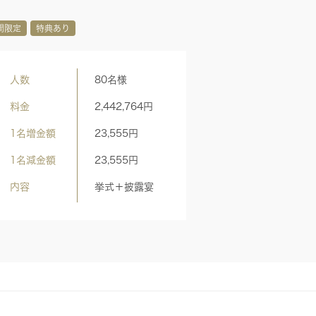
間限定
特典あり
人数
80名様
料金
2,442,764
円
1名増金額
23,555
円
ポネのフルコースで老若男女全てのゲス
婚礼衣装専門店【YAMADAYA】で最新のドレス
キシードをご紹介♪
1名減金額
23,555
円
内容
挙式＋披露宴