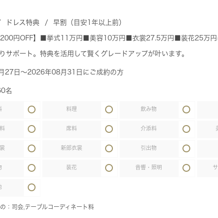
ドレス特典
早割（目安1年以上前）
,200円OFF】■挙式11万円■美容10万円■衣裳27.5万円■装花25
りサポート。特典を活用して賢くグレードアップが叶います。
7月27日～2026年08月31日にご成約の方
60名
料
料理
飲み物
料
席料
介添料
裳
新郎衣裳
引出物
物
装花
音響・照明
他
の：司会,テーブルコーディネート料