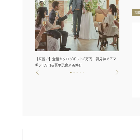
期
【来館で】全組カタログギフト2万円＋初見学でアマ
フレンチジャ
ギフ1万円＆豪華試食※条件有
トも大満足！