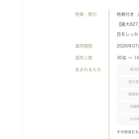
特典・割引
特典付き
【最大827
目をしっか
適用期間
2026年0
適用人数
30名 〜 1
含まれるもの
挙式
控え室
新婦衣
印刷
その
その他含むも