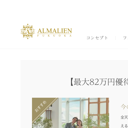
コンセプト
フ
【最大82万円優
今
全天
える