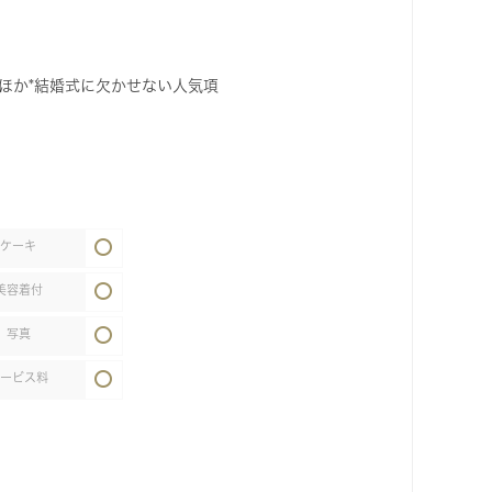
万円ほか*結婚式に欠かせない人気項
ケーキ
美容着付
写真
サービス料