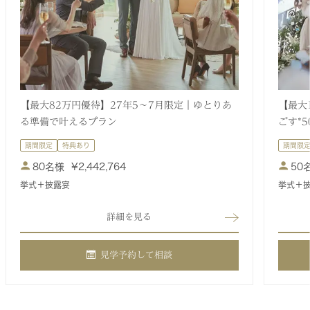
【最大82万円優待】27年5～7月限定｜ゆとりあ
【最大
る準備で叶えるプラン
ごす*
期間限定
特典あり
期間限
80名様
¥
2,442,764
50
挙式＋披露宴
挙式＋
詳細を見る
見学予約して相談