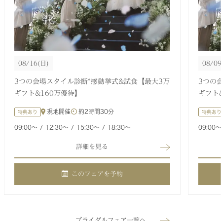
08/16
(日)
08/0
3つの会場スタイル診断*感動挙式&試食【最大3万
3つの
ギフト&160万優待】
ギフト
現地開催
約
2時間30分
特典あり
特典あ
09:00〜
12:30〜
15:30〜
18:30〜
09:00
詳細を見る
このフェアを予約
ブライダルフェア一覧へ