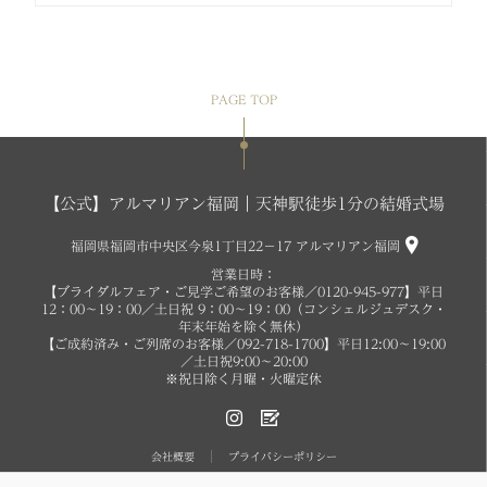
PAGE TOP
【公式】アルマリアン福岡｜天神駅徒歩1分の結婚式場
福岡県福岡市中央区今泉1丁目22−17 アルマリアン福岡
営業日時：
【ブライダルフェア・ご見学ご希望のお客様／0120-945-977】平日
12：00～19：00／土日祝 9：00～19：00（コンシェルジュデスク・
年末年始を除く無休）
【ご成約済み・ご列席のお客様／092-718-1700】平日12:00～19:00
／土日祝9:00～20:00
※祝日除く月曜・火曜定休
会社概要
プライバシーポリシー