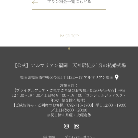
プラン料金一覧にもどる
PAGE TOP
【公式】アルマリアン福岡｜天神駅徒歩1分の結婚式場
福岡県福岡市中央区今泉1丁目22−17 アルマリアン福岡
営業日時：
【ブライダルフェア・ご見学ご希望のお客様／0120-945-977】平日
12：00～19：00／土日祝 9：00～19：00（コンシェルジュデスク・
年末年始を除く無休）
【ご成約済み・ご列席のお客様／092-718-1700】平日12:00～19:00
／土日祝9:00～20:00
※祝日除く月曜・火曜定休
会社概要
プライバシーポリシー