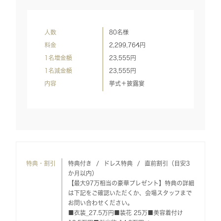
人数
80名様
料金
2,299,764
円
1名増金額
23,555
円
1名減金額
23,555
円
内容
挙式＋披露宴
特典・割引
特典付き
ドレス特典
直前割引（目安3
か月以内）
【最大97万相当の豪華プレゼント】特典の詳細
は下記をご確認いただくか、会場スタッフまで
お問い合わせください。
■衣装_27.5万円■装花 25万■美容着付け