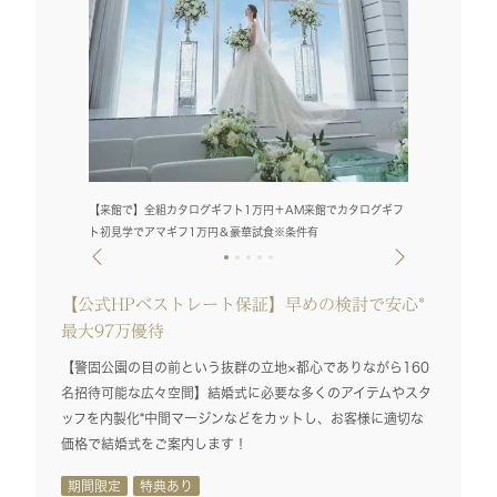
【来館で】全組カタログギフト1万円＋AM来館でカタログギフ
フレンチジャポネ
ト初見学でアマギフ1万円＆豪華試食※条件有
足！
【公式HPベストレート保証】早めの検討で安心*
最大97万優待
【警固公園の目の前という抜群の立地×都心でありながら160
名招待可能な広々空間】結婚式に必要な多くのアイテムやスタ
ッフを内製化*中間マージンなどをカットし、お客様に適切な
価格で結婚式をご案内します！
期間限定
特典あり