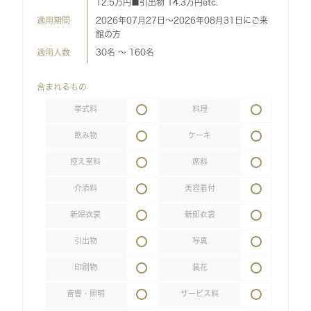
12.5万円■引出物 14.3万円etc.
適用期間
2026年07月27日～2026年08月31日にご来
館の方
適用人数
30名 〜 160名
含まれるもの
挙式料
料理
飲み物
ケーキ
控え室料
席料
介添料
美容着付
新婦衣裳
新郎衣裳
引出物
写真
印刷物
装花
音響・照明
サービス料