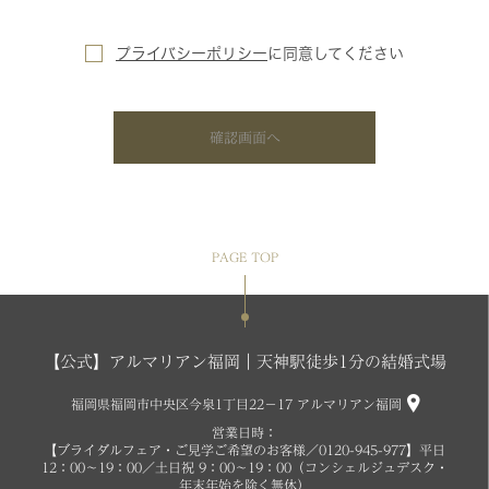
プライバシーポリシー
に
同意してください
確認画面へ
PAGE TOP
【公式】アルマリアン福岡｜天神駅徒歩1分の結婚式場
福岡県福岡市中央区今泉1丁目22−17 アルマリアン福岡
営業日時：
【ブライダルフェア・ご見学ご希望のお客様／0120-945-977】平日
12：00～19：00／土日祝 9：00～19：00（コンシェルジュデスク・
年末年始を除く無休）